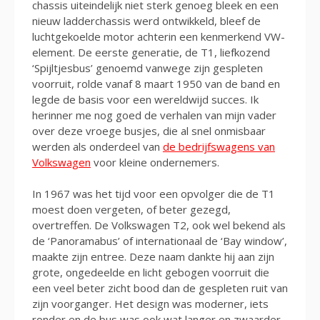
chassis uiteindelijk niet sterk genoeg bleek en een
nieuw ladderchassis werd ontwikkeld, bleef de
luchtgekoelde motor achterin een kenmerkend VW-
element. De eerste generatie, de T1, liefkozend
‘Spijltjesbus’ genoemd vanwege zijn gespleten
voorruit, rolde vanaf 8 maart 1950 van de band en
legde de basis voor een wereldwijd succes. Ik
herinner me nog goed de verhalen van mijn vader
over deze vroege busjes, die al snel onmisbaar
werden als onderdeel van
de bedrijfswagens van
Volkswagen
voor kleine ondernemers.
In 1967 was het tijd voor een opvolger die de T1
moest doen vergeten, of beter gezegd,
overtreffen. De Volkswagen T2, ook wel bekend als
de ‘Panoramabus’ of internationaal de ‘Bay window’,
maakte zijn entree. Deze naam dankte hij aan zijn
grote, ongedeelde en licht gebogen voorruit die
een veel beter zicht bood dan de gespleten ruit van
zijn voorganger. Het design was moderner, iets
ronder en de bus was ook wat langer en zwaarder.