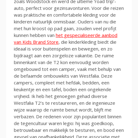
zoals Woodstock en werd de ultieme ‘road trip’-
auto, perfect voor gezinsavonturen. Voor die reizen
was praktische en comfortabele kleding voor de
kinderen natuurlijk onmisbaar. Ouders van nu die
met hun kroost op pad gaan, zouden veel profijt
kunnen hebben van
het gespecialiseerde aanbod
van Kids Brand Store
, die kinderkleding biedt die
ideaal is voor buitenspelen en bewegen, en zo
bijdraagt aan een zorgeloze vakantie. De ruime
binnenkant van de T2 kon eenvoudig worden
omgebouwd tot een camper, vaak met behulp van
de befaamde ombouwkits van Westfalia. Deze
campers, compleet met hefdak, bedden, een
keukentje en een tafel, boden een ongekende
vrijheid. Ik heb het genoegen gehad diverse
Westfalia T2’s te restaureren, en de ingenieuze
wijze waarop de ruimte benut wordt, blijft me
verbazen. De redenen voor zijn populariteit binnen
de tegencultuur waren legio: hij was goedkoop,
betrouwbaar en makkelijk te besturen, en bood een
gevoel van onafhankelijkheid. Deze associatie met